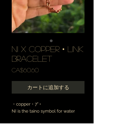
NI x copper • link
bracelet
価
CA$60.60
格
カートに追加する
・copper・7" •
NI is the taino symbol for water
RETURN AND REFUND POLICY