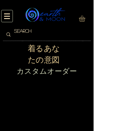
着る あな
たの 意図
カスタムオーダー
現在ここに表示する
商品はありません。