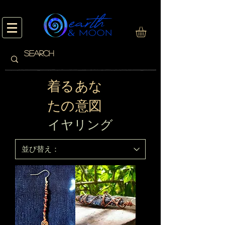
着る あな
たの 意図
イヤリング