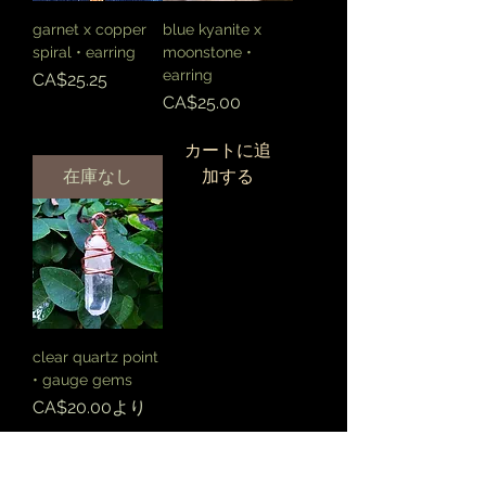
garnet x copper
blue kyanite x
spiral • earring
moonstone •
earring
価格
CA$25.25
価格
CA$25.00
カートに追
在庫なし
加する
clear quartz point
• gauge gems
セール価格
CA$20.00
より
カートに追
加する