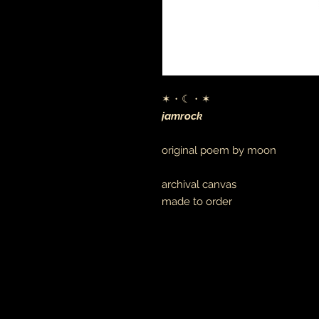
✶・☾・✶
jamrock
original poem by moon
archival canvas
made to order