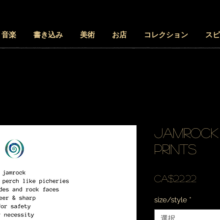
音楽
書き込み
美術
お店
コレクション
スピ
jamrock 
prints
価
CA$22.22
格
size/style
*
選択