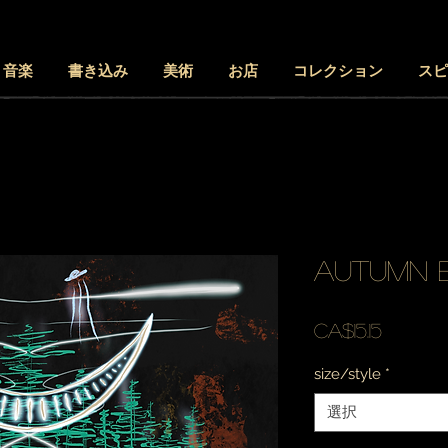
音楽
書き込み
美術
お店
コレクション
スピ
autumn e
価
CA$15.15
格
size/style
*
選択